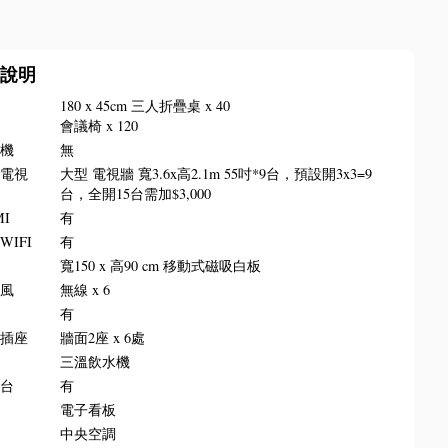
備說明
椅
180 x 45cm 三人折疊桌 x 40
會議椅 x 120
影機
無
晶電視
大型 電視牆 寬3.6x高2.1m 55吋*9台，預設開3x3=9
台，全開15台需加$3,000
MI
有
WIFI
有
板
寬150 x 高90 cm 移動式磁吸白板
克風
無線 x 6
叭
有
源插座
牆面2座 x 6處
水
三溫飲水機
講台
有
牌
電子看板
調
中央空調