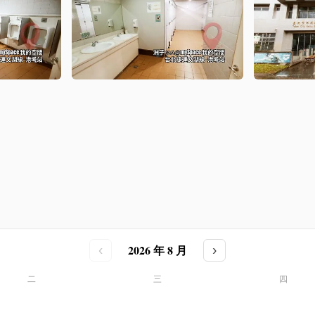
2026 年 8 月
‹
›
二
三
四