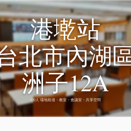
港墘站
台北市內湖
洲子12A
120人 場地租借・教室・會議室・共享空間