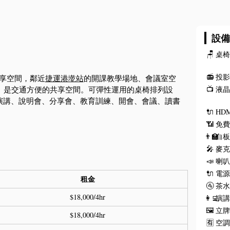
設
🪑
桌
📻
投
共享空間，鄰近
捷運港墘站
的開課教學場地、會議室空
。是交通方便的共享空間。可彈性運用的桌椅排列設
📺
液
演講、說明會、分享會、教育訓練、開會、會議、讀書
🔌
HD
📶
免費
👨‍🏫
白
🎤
麥
📣
喇
🔌
電
租金
🚰
茶
$18,000/4hr
👩‍💻
演
🖼️
立
$18,000/4hr
🈶
空