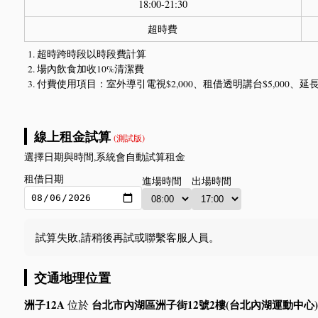
18:00-21:30
超時費
超時跨時段以時段費計算
場內飲食加收10%清潔費
付費使用項目：室外導引電視$2,000、租借透明講台$5,000、延長線
線上租金試算
(測試版)
選擇日期與時間,系統會自動試算租金
租借日期
進場時間
出場時間
試算失敗,請稍後再試或聯繫客服人員。
交通地理位置
洲子12A
台北市內湖區洲子街12號2樓(台北內湖運動中心)
位於