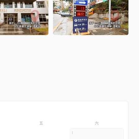
五
六
1