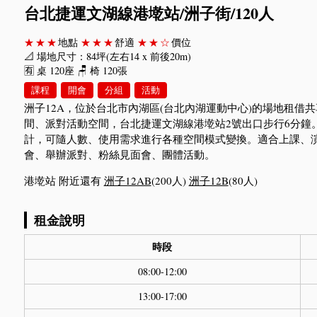
台北捷運文湖線港墘站/洲子街/120人
★★★
地點
★★★
舒適
★★☆
價位
📐 場地尺寸：84坪(左右14 x 前後20m)
🈶 桌 120座 🪑 椅 120張
課程
開會
分組
活動
洲子12A，位於台北市內湖區(台北內湖運動中心)的場地租借
間、派對活動空間，台北捷運文湖線港墘站2號出口步行6分鐘
計，可隨人數、使用需求進行各種空間模式變換。適合上課、
會、舉辦派對、粉絲見面會、團體活動。
港墘站 附近還有
洲子12AB
(200人)
洲子12B
(80人)
租金說明
時段
08:00-12:00
13:00-17:00