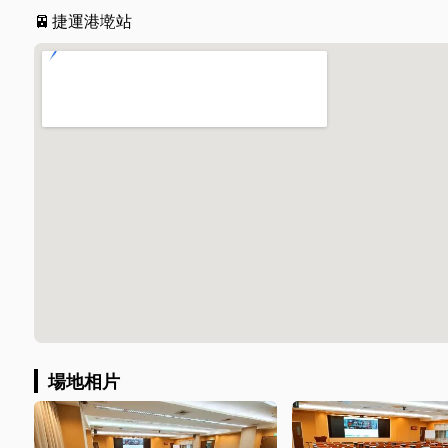
🚈
捷運港墘站
場地相片