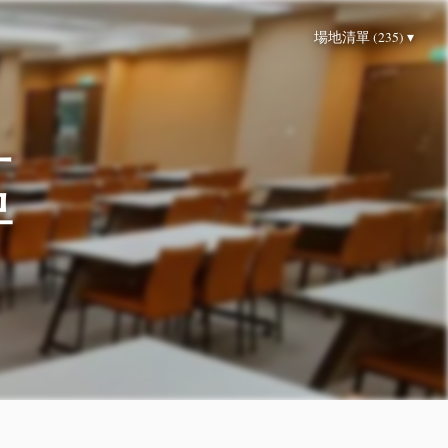
場地清單 (235) ▾
區