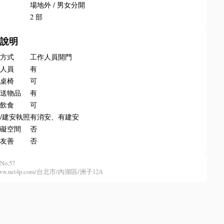
所
場地外 / 男女分開
梯
2 部
務說明
門方式
工作人員開門
場人員
有
排桌椅
可
收送物品
有
內飲食
可
/建安執照
有消安、有建安
障礙空間
否
物友善
否
No.57
//www.net4p.com/台北市/內湖區/洲子12A