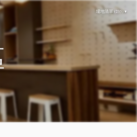
場地清單 (235) ▾
區