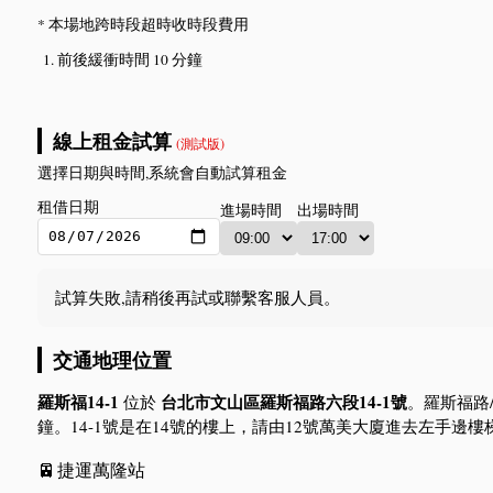
* 本場地跨時段超時收時段費用
前後緩衝時間 10 分鐘
線上租金試算
(測試版)
選擇日期與時間,系統會自動試算租金
租借日期
進場時間
出場時間
試算失敗,請稍後再試或聯繫客服人員。
交通地理位置
羅斯福14-1
台北市文山區羅斯福路六段14-1號
位於
。羅斯福路
鐘​。14-1號是在14號的樓上，請由12號萬美大廈進去左手邊樓
🚈
捷運萬隆站