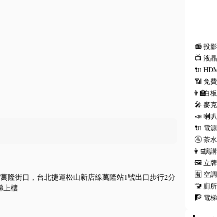
📻
投
📺
液
🔌
HD
📶
免費
👨‍🏫
白
🎤
麥
📣
喇
🔌
電
🚰
茶
👩‍💻
演
🖼️
立
🈶
空
/萬隆街口，台北捷運松山新店線萬隆站1號出口步行2分
🚾
廁
梯上樓
🧗
電