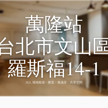
萬隆站
台北市文山
羅斯福14-1
20人 場地租借・教室・會議室・共享空間