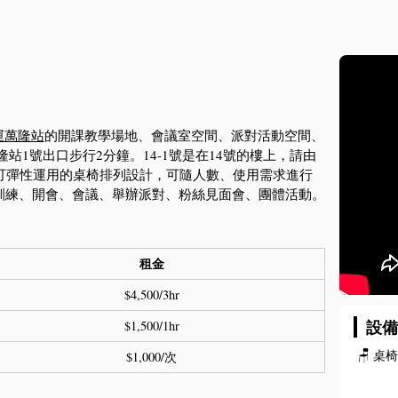
運萬隆站
的開課教學場地、會議室空間、派對活動空間、
1號出口步行2分鐘​。14-1號是在14號的樓上，請由
可彈性運用的桌椅排列設計，可隨人數、使用需求進行
訓練、開會、會議、舉辦派對、粉絲見面會、團體活動。
租金
$4,500/3hr
設
$1,500/1hr
🪑
桌
$1,000/次