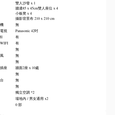
雙人沙發 x 1
牆邊85 x 45cm雙人座位 x 4
小板凳 x 4
攝影背景布 210 x 210 cm
影機
無
晶電視
Panasonic 42吋
MI
有
WIFI
有
板
無
克風
無
叭
無
源插座
牆面2座 x 10處
水
無
講台
無
牌
無
調
獨立空調 *2
所
場地內 / 男女通用 x2
梯
0 部