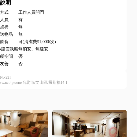
務說明
門方式
工作人員開門
場人員
有
排桌椅
無
收送物品
無
內飲食
可(清潔費$1,000/次)
/建安執照
無消安、無建安
障礙空間
否
物友善
否
No.221
//www.net4p.com/台北市/文山區/羅斯福14-1