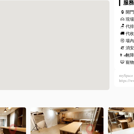
服
🔒
開
🙍
現
🪑
代
🚚
代
🉑
場
🧯
消安
👨‍🦽
無
🐯
寵
mySpace 
https: