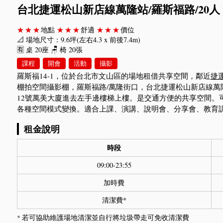
台北捷運松山新店線萬隆站/羅斯福路/20人
★★★
地點
★★★
舒適
★★★
價位
📐 場地尺寸：9.6坪(左右4.3 x 前後7.4m)
🈶 桌 20座 🪑 椅 20張
課程
開會
活動
攝影
羅斯福14-1，位於台北市文山區的場地租借共享空間，鄰近
捷
棚拍空間攝影棚，羅斯福路/萬隆街口，台北捷運松山新店線萬隆站
12號萬美大廈進去左手邊樓梯上樓。是交通方便的共享空間。
各種空間模式變換。適合上課、演講、說明會、分享會、教育
租金說明
時段
09:00-23:55
加時費
清潔費*
* 若可協助維護場地清潔並自行將垃圾帶走可免收清潔費