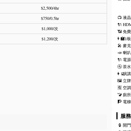
$2,500/4hr
📺
液
$750/0.5hr
🔌
HD
$1,000/次
📶
免費
👨‍🏫
白
$1,200/次
🎤
麥
📣
喇
🔌
電
🚰
茶
👩‍💻
演
🖼️
立
🈶
空
🚾
廁
🧗
電
服
🔒
開