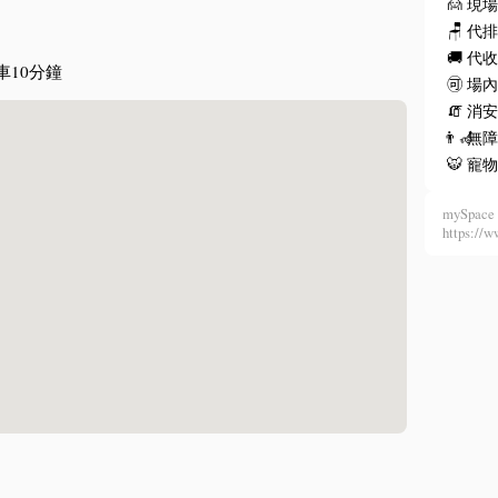
🙍
現
🪑
代
🚚
代
車10分鐘
🉑
場
🧯
消安
👨‍🦽
無
🐯
寵
mySpace 
https: