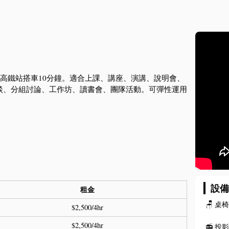
竹高鐵站搭車10分鐘。適合上課、講座、演講、說明會、
談、分組討論、工作坊、讀書會、團隊活動。可彈性運用
。
設
租金
🪑
桌
$2,500/4hr
$2,500/4hr
📻
投