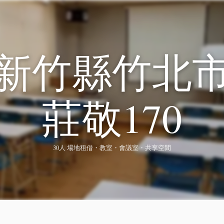
新竹縣竹北
莊敬170
30人 場地租借・教室・會議室・共享空間