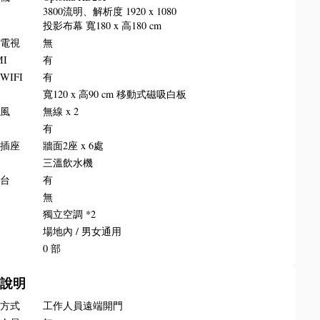
3800流明、解析度 1920 x 1080
投影布幕 寬180 x 高180 cm
晶電視
無
MI
有
WIFI
有
板
寬120 x 高90 cm 移動式磁吸白板
克風
無線 x 2
叭
有
源插座
牆面2座 x 6處
水
三溫飲水機
講台
有
牌
無
調
獨立空調 *2
所
場地內 / 男女通用
梯
0 部
務說明
門方式
工作人員遠端開門