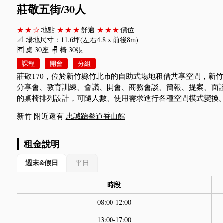
莊敬五街/30人
★★☆
地點
★★★
舒適
★★★
價位
📐 場地尺寸：11.6坪(左右4.8 x 前後8m)
🈶 桌 30座 🪑 椅 30張
課程
開會
分組
莊敬170，位於新竹縣竹北市的自助式場地租借共享空間，新
分享會、教育訓練、會議、開會、商務會談、簡報、提案、面
的桌椅排列設計，可隨人數、使用需求進行各種空間模式變換
新竹 附近還有
忠誠跆拳道香山館
租金說明
週末&假日
平日
時段
08:00-12:00
13:00-17:00