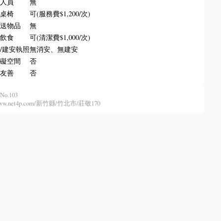
場人員
無
排桌椅
可(服務費$1,200/次)
收送物品
無
內飲食
可(清潔費$1,000/次)
/建安執照
無消安、無建安
障礙空間
否
物友善
否
No.103
//www.net4p.com/新竹縣/竹北市/莊敬170