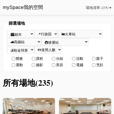
mySpace我的空間
場地清單 (235) ▾
篩選場地
開會
課程
分組
活動
親子
運動
攝影
美容
電腦
烹飪
所有場地(235)