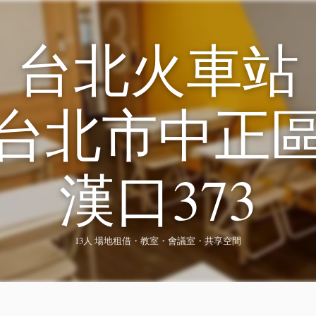
台北火車站
台北市中正
漢口373
13人 場地租借・教室・會議室・共享空間