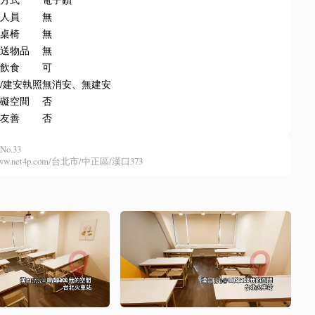
場人員
無
排桌椅
無
收送物品
無
內飲食
可
/建安執照
無消安、無建安
障礙空間
否
物友善
否
No.33
//www.net4p.com/台北市/中正區/漢口373