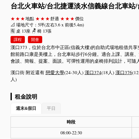
台北火車站/台北捷運淡水信義線台北車站/台
★★★
地點
★★★
舒適
★★★
價位
📐 場地尺寸：5坪(左右3.6 x 前後5.4m)
🈶 桌 13座 🪑 椅 13張
課程
開會
漢口373，位於台北市中正區(信義大樓)的自助式場地租借共
館前路口康是美樓上，台北車站步行6分鐘。適合上課、講座
會談、簡報、提案、面談。可彈性運用的桌椅排列設計，可隨
漢口街 附近還有
戀愛大學
(24-30人)
漢口374
(18人)
漢口376
(1
人)
租金說明
週末&假日
平日
時段
08:00-22:30