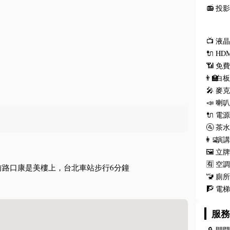
📻
投
📺
液
🔌
HD
📶
免費
👨‍🏫
白
🎤
麥
📣
喇
🔌
電
🚰
茶
👩‍💻
演
🖼️
立
🈶
空
前路口康是美樓上，台北車站步行6分鐘
🚾
廁
🧗
電
服
🔒
開