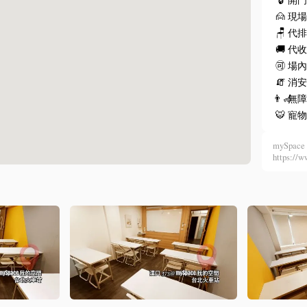
🙍
現
🪑
代
🚚
代
🉑
場
🧯
消安
👨‍🦽
無
🐯
寵
mySpace 
https: