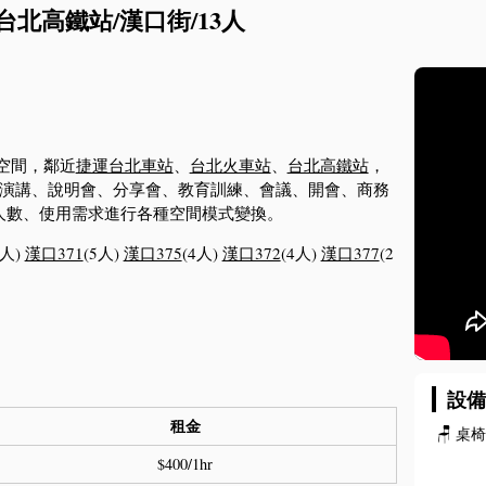
北高鐵站/漢口街/13人
享空間，鄰近
捷運台北車站
、
台北火車站
、
台北高鐵站
，
、演講、說明會、分享會、教育訓練、會議、開會、商務
人數、使用需求進行各種空間模式變換。
2人)
漢口371
(5人)
漢口375
(4人)
漢口372
(4人)
漢口377
(2
設
租金
🪑
桌
$400/1hr