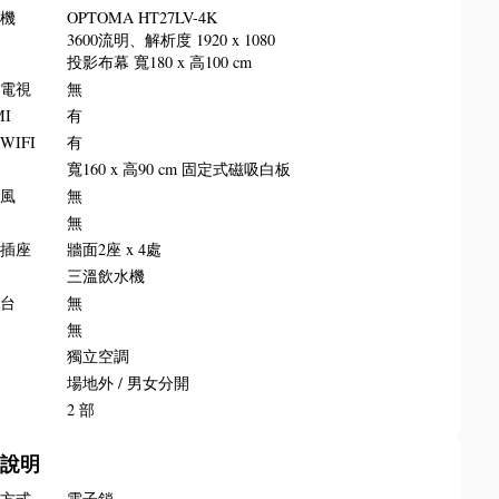
影機
OPTOMA HT27LV-4K
3600流明、解析度 1920 x 1080
投影布幕 寬180 x 高100 cm
晶電視
無
MI
有
WIFI
有
板
寬160 x 高90 cm 固定式磁吸白板
克風
無
叭
無
源插座
牆面2座 x 4處
水
三溫飲水機
講台
無
牌
無
調
獨立空調
所
場地外 / 男女分開
梯
2 部
務說明
門方式
電子鎖