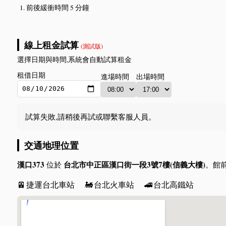
前後緩衝時間 5 分鐘
線上租金試算
(測試版)
選擇日期與時間,系統會自動試算租金
租借日期
進場時間
出場時間
試算失敗,請稍後再試或聯繫客服人員。
交通地理位置
漢口373
台北市中正區漢口街一段3號7樓(信義大樓)
位於
。館
🚈
捷運台北車站
🚂
台北火車站
🚄
台北高鐵站