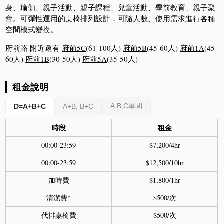
身、瑜伽、親子活動、親子課程、兒童活動、學前教育、親子聚
會。可彈性運用的桌椅排列設計，可隨人數、使用需求進行各種
空間模式變換。
府前路 附近還有
府前5C
(61-100人)
府前5B
(45-60人)
府前1A
(45-
60人)
府前1B
(30-50人)
府前5A
(35-50人)
租金說明
A,B,C單間
D=A+B+C
A+B, B+C
時段
租金
00:00-23:59
$7,200/4hr
00:00-23:59
$12,500/10hr
加時費
$1,800/1hr
清潔費*
$500/次
代排桌椅費
$500/次