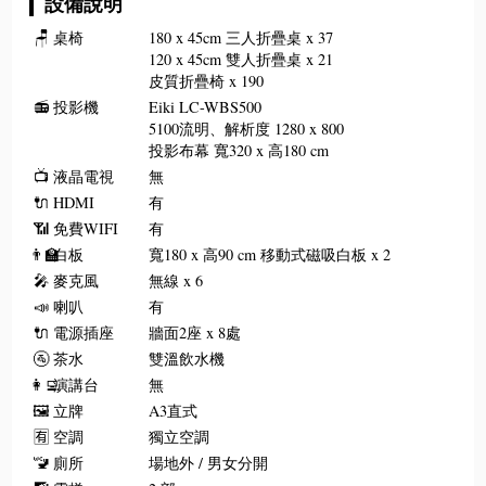
設備說明
🪑
桌椅
180 x 45cm 三人折疊桌 x 37
120 x 45cm 雙人折疊桌 x 21
皮質折疊椅 x 190
📻
投影機
Eiki LC-WBS500
5100流明、解析度 1280 x 800
投影布幕 寬320 x 高180 cm
📺
液晶電視
無
🔌
HDMI
有
📶
免費WIFI
有
👨‍🏫
白板
寬180 x 高90 cm 移動式磁吸白板 x 2
🎤
麥克風
無線 x 6
📣
喇叭
有
🔌
電源插座
牆面2座 x 8處
🚰
茶水
雙溫飲水機
👩‍💻
演講台
無
🖼️
立牌
A3直式
🈶
空調
獨立空調
🚾
廁所
場地外 / 男女分開