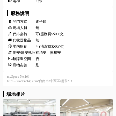
🧗
電梯
2 部
服務說明
🔒
開門方式
電子鎖
🙍
現場人員
無
🪑
代排桌椅
可(服務費$500/次)
🚚
代收送物品
無
🉑
場內飲食
可(清潔費$500/次)
🧯
消安/建安執照
有消安、無建安
👨‍🦽
無障礙空間
否
🐯
寵物友善
是
mySpace No.166
https://www.net4p.com/台南市/中西區/府前5D
場地相片