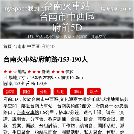
台南火車站
mySpace我的空間
場地清單 (234) ▾
台南市中西區
府前5D
153-190人 場地租借・教室・會議室・共享空間
首頁
›
台南市
›
中西區
›
府前5D
台南火車站/府前路/153-190人
★★☆
地點
★★★
舒適
★★★
價位
📐 場地尺寸：49.8坪(左右9.8 x 前後16..8m)
🈶 桌 153座 🪑 椅 190張
課程
開會
分組
活動
運動
親子
府前5D，位於台南市中西區(文化通商大樓)的自助式場地租借共
享空間，鄰近
台南火車站
，台南美術館2館旁，府前路一段/忠義
路口，
台南火車站
1.6公里，搭車7分鐘。適合上課、講座、演
講、說明會、分享會、教育訓練、會議、開會、商務會談、簡
報、提案、面談、分組討論、工作坊、讀書會、團隊活動、派
對、生日聚會、粉絲見面會、團體活動、私人聚會、運動、健