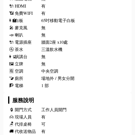
🔌
HDMI
有
📶
免費WIFI
有
👨‍🏫
白板
65吋移動電子白板
🎤
麥克風
無
📣
喇叭
無
🔌
電源插座
牆面2座 x10處
🚰
茶水
三溫飲水機
👩‍💻
演講台
無
🖼️
立牌
無
🈶
空調
中央空調
🚾
廁所
場地外 / 男女分開
🧗
電梯
1 部
服務說明
🔒
開門方式
工作人員開門
🙍
現場人員
有
🪑
代排桌椅
可
🚚
代收送物品
有