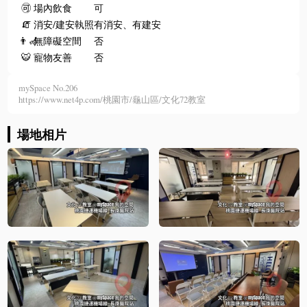
🉑
場內飲食
可
🧯
消安/建安執照
有消安、有建安
👨‍🦽
無障礙空間
否
🐯
寵物友善
否
mySpace No.206
https://www.net4p.com/桃園市/龜山區/文化72教室
場地相片