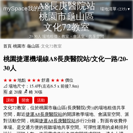
A8長庚醫院站
mySpace我的空間
場地清單 (235) ▾
桃園市龜山區
文化72教室
20-30人 場地租借・教室・會議室・共享空間
首頁
›
桃園市
›
龜山區
›
文化72教室
桃園捷運機場線A8長庚醫院站/文化一路/20-
30人
★★★
地點
★★★
舒適
★★★
價位
📐 場地尺寸：15.4坪(左右6.5 x 前後7.8m)
🈶 桌 20座 🪑 椅 30張
課程
開會
活動
文化72教室，位於桃園市龜山區(長庚醫院(旁))的場地租借共享
空間，鄰近
捷運A8長庚醫院站
的開課教學場地、會議室空間、派
對活動空間，桃園
捷運A8長庚醫院站
步行2分鐘，對面有收費停
車場。是交通方便的視聽場地共享空間。可彈性運用的桌椅排列