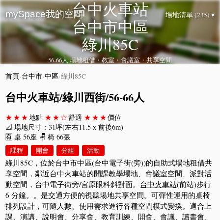
台中火車站
mySpace我的空間
場地清單 (235) ▾
台中市中區
綠川85C
56-66人 場地租借・教室・會議室・共享空間
首頁
›
台中市
›
中區
›
綠川85C
台中火車站/綠川西街/56-66人
★★★
地點
★★☆
舒適
★★★
價位
📐 場地尺寸：31坪(左右11.5 x 前後6m)
🈶 桌 56座 🪑 椅 66張
課程
開會
分組
活動
綠川85C，位於台中市中區(台中電子街(旁))的自助式場地租借共
享空間，鄰近
台中火車站
的開課教學場地、會議室空間、派對活
動空間，台中電子街旁/宮原眼科斜對面。
台中火車站
(前站)步行
6 分鐘。​。是交通方便的視聽場地共享空間。可彈性運用的桌椅
排列設計，可隨人數、使用需求進行各種空間模式變換。適合上
課、演講、說明會、分享會、教育訓練、開會、會議、讀書會、