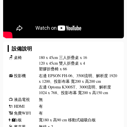
設備說明
🪑
桌椅
180 x 45cm 三人折疊桌 x 16
120 x 45cm 雙人折疊桌 x 4
塑膠折疊椅 x 66
📻
投影機
右邊 EPSON FH-06、3500流明、解析度 1920
x 1200、投影布幕 寬200 x 高200 cm
左邊 Optoma K300ST、3000流明、解析度
1024 x 768、投影布幕 寬200 x 高150 cm
📺
液晶電視
無
🔌
HDMI
有
📶
免費WIFI
有
👨‍🏫
白板
寬180 x 高90 cm 移動式磁吸白板
🎤
麥克風
無線 x 2