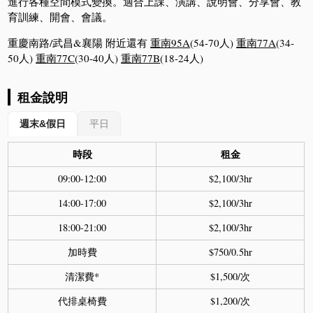
進行各種空間模式變換。適合上課、演講、說明會、分享會、教
育訓練、開會、會議。
重慶南路/武昌&襄陽 附近還有
重南95A
(54-70人)
重南77A
(34-
50人)
重南77C
(30-40人)
重南77B
(18-24人)
租金說明
週末&假日
平日
時段
租金
09:00-12:00
$2,100/3hr
14:00-17:00
$2,100/3hr
18:00-21:00
$2,100/3hr
加時費
$750/0.5hr
清潔費*
$1,500/次
代排桌椅費
$1,200/次