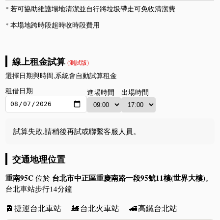
* 若可協助維護場地清潔並自行將垃圾帶走可免收清潔費
* 本場地跨時段超時收時段費用
線上租金試算
(測試版)
選擇日期與時間,系統會自動試算租金
租借日期
進場時間
出場時間
試算失敗,請稍後再試或聯繫客服人員。
交通地理位置
重南95C
台北市中正區重慶南路一段95號11樓(世界大樓)
位於
。
台北車站步行14分鐘
🚈
捷運台北車站
🚂
台北火車站
🚄
高鐵台北站