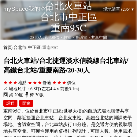
台北火車站
mySpace我的空間
場地清單 (235) ▾
台北市中正區
重南95C
20-30人 場地租借・教室・會議室・共享空間
首頁
›
台北市
›
中正區
›
重南95C
台北火車站/台北捷運淡水信義線台北車站/
高鐵台北站/重慶南路/20-30人
★★★
地點
★★★
舒適
★★★
價位
📐 場地尺寸：6.8坪(左右4.4 x 前後5.1m)
🈶 桌 20座 🪑 椅 30張
課程
開會
重南95C，位於台北市中正區(世界大樓)的自助式場地租借共享
空間，鄰近
捷運台北車站
、
台北火車站
、
高鐵台北站
的開課教學
場地、會議室空間，台北車站步行14分鐘。是交通方便的視聽場
地共享空間。可彈性運用的桌椅排列設計，可隨人數、使用需求