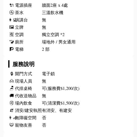
🔌
電源插座
牆面2座 x 4處
🚰
茶水
三溫飲水機
👩‍💻
演講台
無
🖼️
立牌
無
🈶
空調
獨立空調 *2
🚾
廁所
場地外 / 男女通用
🧗
電梯
2 部
服務說明
🔒
開門方式
電子鎖
🙍
現場人員
無
🪑
代排桌椅
可(服務費$1,200/次)
🚚
代收送物品
無
🉑
場內飲食
可(清潔費$1,500/次)
🧯
消安/建安執照
有消安、有建安
👨‍🦽
無障礙空間
否
🐯
寵物友善
否