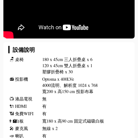
設備說明
🪑
桌椅
180 x 45cm 三人折疊桌 x 6
120 x 45cm 雙人折疊桌 x 1
塑膠折疊椅 x 30
📻
投影機
Optoma x 400LVe
4000流明、解析度 1024 x 768
寬200 x 高150 cm 投影布幕
📺
液晶電視
無
🔌
HDMI
有
📶
免費WIFI
有
👨‍🏫
白板
寬180 x 高90 cm 固定式磁吸白板
🎤
麥克風
無線 x 2
📣
喇叭
有