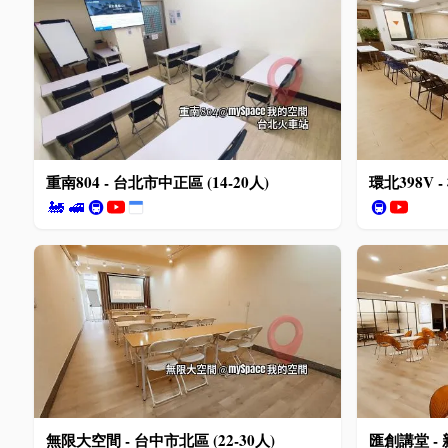
重南804 - 台北市中正區 (14-20人)
環北398V -
🚂
🚅
🚇
🚇
無限大空間 - 台中市北區 (22-30人)
匯創講堂 - 