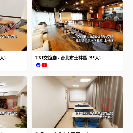
人)
TXI交誼廳 - 台北市士林區 (55人)
🚇