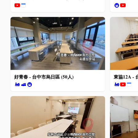
🚇
好青春 - 台中市烏日區 (50人)
東協12A -
🚂
🚅
🚇
🚂