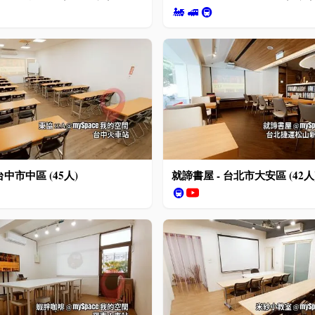
🚂
🚅
🚇
 台中市中區 (45人)
就諦書屋 - 台北市大安區 (42人
🚇