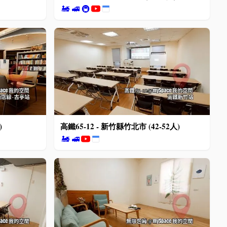
🚂
🚅
🚇
)
高鐵65-12 - 新竹縣竹北市 (42-52人)
🚂
🚅