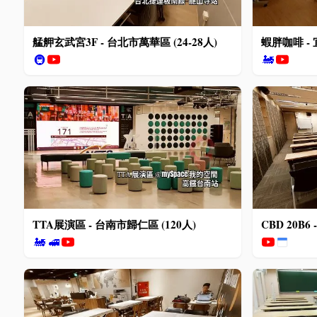
艋舺玄武宮3F - 台北市萬華區 (24-28人)
蝦胖咖啡 - 
🚇
🚂
TTA展演區 - 台南市歸仁區 (120人)
CBD 20B6
🚂
🚅