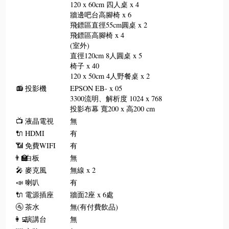
120 x 60cm 四人桌 x 4
牆邊吧台高腳椅 x 6
飛鏢區直徑55cm圓桌 x 2
飛鏢區高腳椅 x 4
(室外)
直徑120cm 8人圓桌 x 5
椅子 x 40
120 x 50cm 4人野餐桌 x 2
📻
投影機
EPSON EB- x 05
3300流明、解析度 1024 x 768
投影布幕 寬200 x 高200 cm
📺
液晶電視
無
🔌
HDMI
有
📶
免費WIFI
有
👨‍🏫
白板
無
🎤
麥克風
無線 x 2
📣
喇叭
有
🔌
電源插座
牆面2座 x 6處
🚰
茶水
無(有付費飲品)
👩‍💻
演講台
無