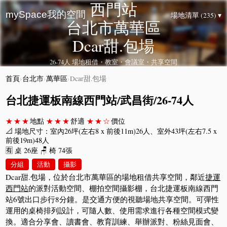
西門站
mySpace我的空間
場地清單 (235) ▾
台北市萬華區
Dcar甜.包場
26-74人 場地租借・教室・會議室・共享空間
首頁
›
台北市
›
萬華區
›
Dcar甜.包場
台北捷運板南線西門站/武昌街/26-74人
★★★
地點
★★★
舒適
★★☆
價位
📐 場地尺寸：室內26坪(左右8 x 前後11m)26人、室外43坪(左右7.5 x
前後19m)48人
🈶 桌 26座 🪑 椅 74張
分組
活動
攝影
Dcar甜.包場，位於台北市萬華區的場地租借共享空間，鄰近
捷運
西門站
的派對活動空間、棚拍空間攝影棚，台北捷運板南線西門
站6號出口步行8分鐘。是交通方便的視聽場地共享空間。可彈性
運用的桌椅排列設計，可隨人數、使用需求進行各種空間模式變
換。適合分享會、讀書會、教育訓練、舉辦派對、粉絲見面會、