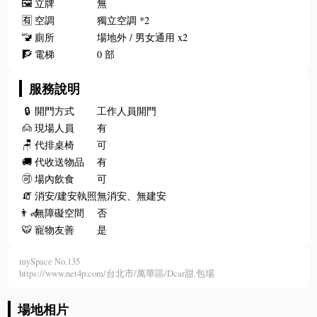
🖼️
立牌
無
🈶
空調
獨立空調 *2
🚾
廁所
場地外 / 男女通用 x2
🧗
電梯
0 部
服務說明
🔒
開門方式
工作人員開門
🙍
現場人員
有
🪑
代排桌椅
可
🚚
代收送物品
有
🉑
場內飲食
可
🧯
消安/建安執照
無消安、無建安
👨‍🦽
無障礙空間
否
🐯
寵物友善
是
mySpace No.135
https://www.net4p.com/台北市/萬華區/Dcar甜.包場
場地相片