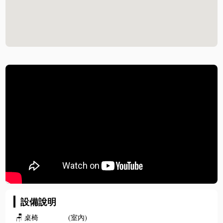
設備說明
🪑
桌椅
(室內)