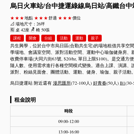
烏日火車站/台中捷運綠線烏日站/高鐵台中站/
★★★
地點
★★★
舒適
★★★
價位
📐 場地尺寸：26坪
🈶 桌 42座 🪑 椅 50張
課程
開會
分組
活動
運動
親子
共生興學，位於台中市烏日區(合勤共生宅)的場地租借共享空
學場地、會議室空間、派對活動空間、運動中心瑜伽健身房、
收費停車場(大同六街63號, $20/hr, 單日上限$100)。
隨人數、使用需求進行各種空間模式變換。適合上課、演講、
派對、粉絲見面會、團體活動、運動、健身、瑜伽、親子活動
烏日捷運站 附近還有
漫思匯所
(72-100人)
好青春
(50人)
B1
(30
租金說明
時段
09:00-12:00
13:00-16:00