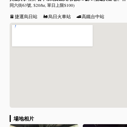
同六街63號, $20/hr, 單日上限$100)
🚈
捷運烏日站
🚂
烏日火車站
🚄
高鐵台中站
場地相片