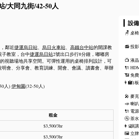
大同九街/42-50人
設
🪑
桌
📻
投
間，鄰近
捷運烏日站
、
烏日火車站
、
高鐵台中站
的開課教
親子教室，台中
捷運烏日站
2號出口步行8分鐘，嘟嘟房
📺
液
是交通方便的視聽場地共享空間。可彈性運用的桌椅排列設計，可
說明會、分享會、教育訓練、開會、會議、讀書會、舉辦
🔌
HD
。
📶
免費
👨‍🏫
白
-50人)
伊甸園
(32-50人)
🎤
麥
📣
喇
🔌
電
租金
🚰
茶
👩‍💻
演
$3,500/3hr
🖼️
立
$3,500/3hr