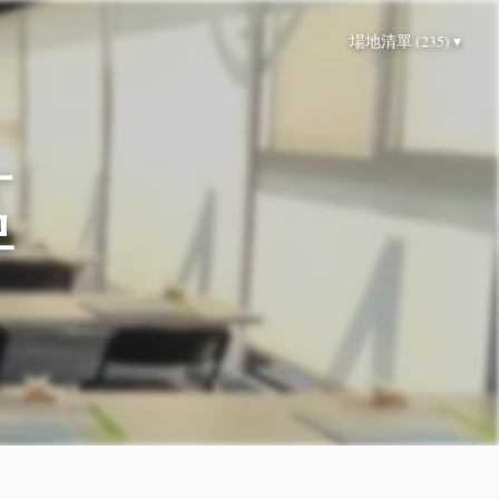
場地清單 (235) ▾
區