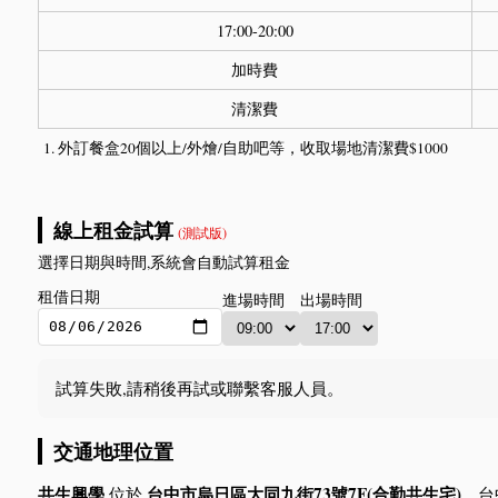
17:00-20:00
加時費
清潔費
外訂餐盒20個以上/外燴/自助吧等，收取場地清潔費$1000
線上租金試算
(測試版)
選擇日期與時間,系統會自動試算租金
租借日期
進場時間
出場時間
試算失敗,請稍後再試或聯繫客服人員。
交通地理位置
共生興學
台中市烏日區大同九街73號7F(合勤共生宅)
位於
。台