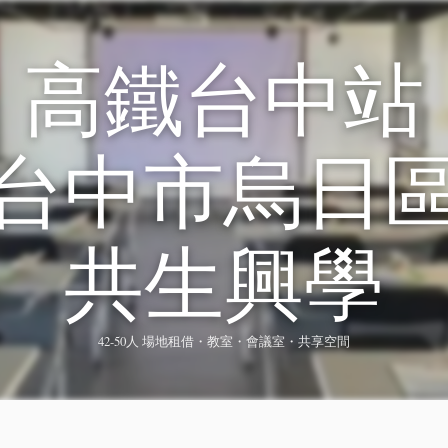
高鐵台中站
台中市烏日
共生興學
42-50人 場地租借・教室・會議室・共享空間