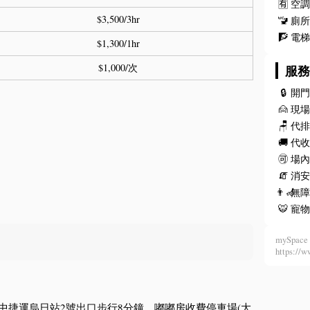
🈶
空
$3,500/3hr
🚾
廁
🧗
電
$1,300/1hr
$1,000/次
服
🔒
開
🙍
現
🪑
代
🚚
代
🉑
場
🧯
消安
👨‍🦽
無
🐯
寵
mySpace 
https:
中捷運烏日站2號出口步行8分鐘，嘟嘟房收費停車場(大