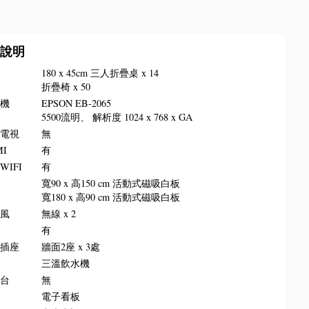
備說明
椅
180 x 45cm 三人折疊桌 x 14
折疊椅 x 50
影機
EPSON EB-2065
5500流明、 解析度 1024 x 768 x GA
晶電視
無
MI
有
WIFI
有
板
寬90 x 高150 cm 活動式磁吸白板
寬180 x 高90 cm 活動式磁吸白板
克風
無線 x 2
叭
有
源插座
牆面2座 x 3處
水
三溫飲水機
講台
無
牌
電子看板