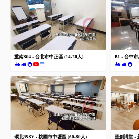
重南804 - 台北市中正區 (14-20人)
B1 - 台中市
🚂
🚅
🚇
🚂
🚅
🚇
環北398V - 桃園市中壢區 (60-80人)
匯創講堂 - 