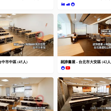
🚂
🚅
🚇
 台中市中區 (45人)
就諦書屋 - 台北市大安區 (42人
🚇