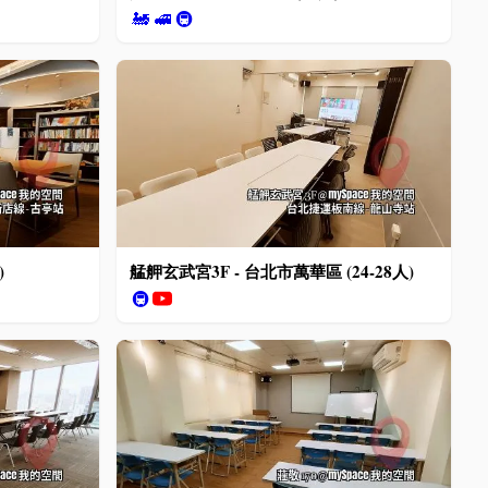
🚂
🚅
🚇
)
艋舺玄武宮3F - 台北市萬華區 (24-28人)
🚇