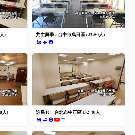
人)
共生興學 - 台中市烏日區 (42-50人)
🚂
🚅
🚇
0人)
許昌4C - 台北市中正區 (32-40人)
🚂
🚅
🚇