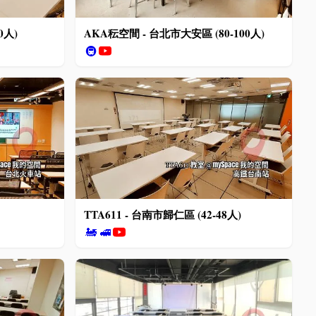
0人)
AKA秐空間 - 台北市大安區 (80-100人)
🚇
TTA611 - 台南市歸仁區 (42-48人)
🚂
🚅