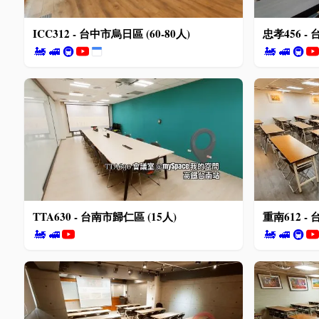
ICC312 - 台中市烏日區 (60-80人)
忠孝456 - 
🚂
🚅
🚇
🚂
🚅
🚇
TTA630 - 台南市歸仁區 (15人)
重南612 - 
🚂
🚅
🚂
🚅
🚇