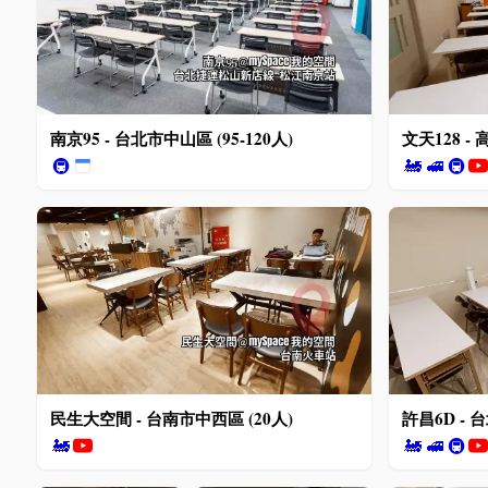
南京95 - 台北市中山區 (95-120人)
文天128 - 
🚇
🚂
🚅
🚇
民生大空間 - 台南市中西區 (20人)
許昌6D - 
🚂
🚂
🚅
🚇