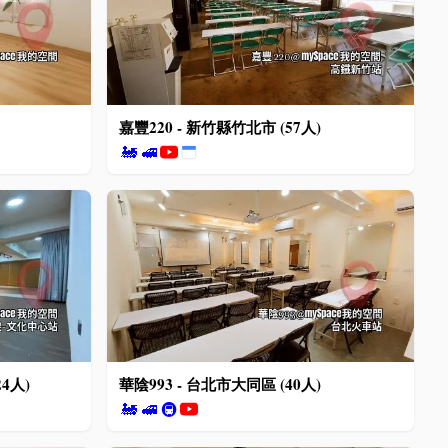
嘉豐220 - 新竹縣竹北市 (57人)
🚂
🚅
24人)
華陰993 - 台北市大同區 (40人)
🚂
🚅
🚇