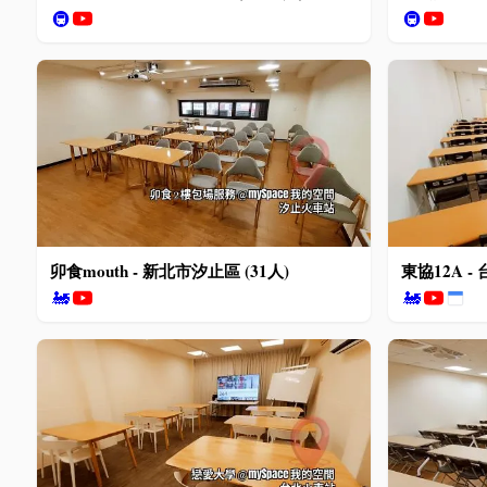
🚇
🚇
卯食mouth - 新北市汐止區 (31人)
東協12A -
🚂
🚂