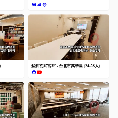
🚂
🚅
🚇
)
艋舺玄武宮3F - 台北市萬華區 (24-28人)
🚇