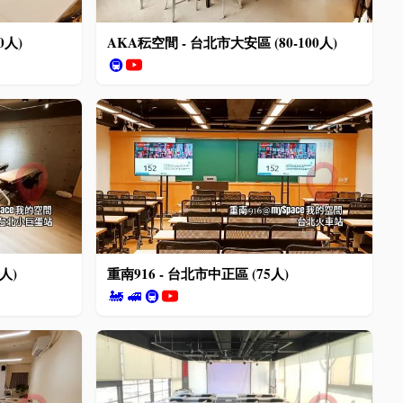
0人)
AKA秐空間 - 台北市大安區 (80-100人)
🚇
人)
重南916 - 台北市中正區 (75人)
🚂
🚅
🚇