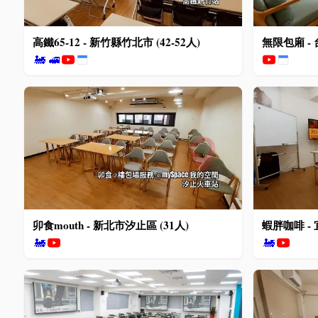
高鐵65-12 - 新竹縣竹北市 (42-52人)
無限包廂 - 
🚂
🚅
卯食mouth - 新北市汐止區 (31人)
蝦胖咖啡 - 
🚂
🚂