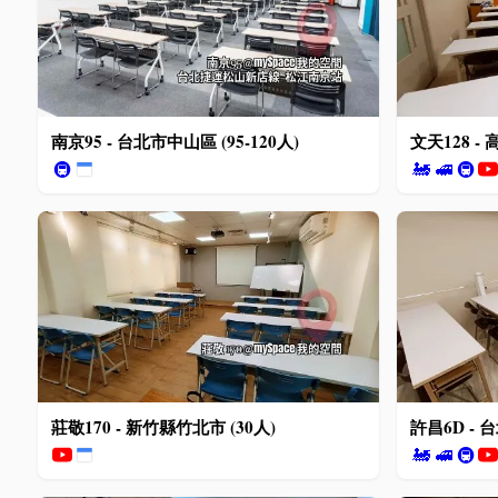
南京95 - 台北市中山區 (95-120人)
文天128 - 
🚇
🚂
🚅
🚇
莊敬170 - 新竹縣竹北市 (30人)
許昌6D - 
🚂
🚅
🚇