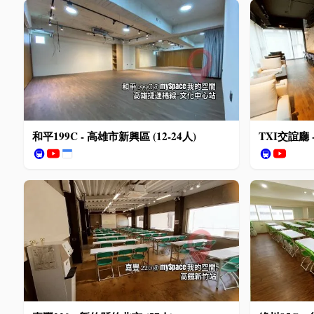
和平199C - 高雄市新興區 (12-24人)
TXI交誼廳 
🚇
🚇