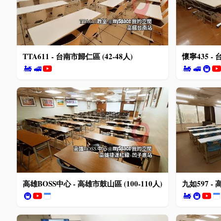
TTA611 - 台南市歸仁區 (42-48人)
懷寧435 - 
🚂
🚅
🚂
🚅
🚇
高雄BOSS中心 - 高雄市鼓山區 (100-110人)
九如597 - 
🚇
🚂
🚇