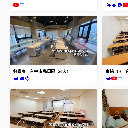
🚂
🚅
🚇
好青春 - 台中市烏日區 (50人)
東協12A -
🚂
🚅
🚇
🚂