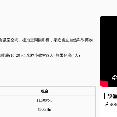
間，會議室空間、棚拍空間攝影棚，鄰近國立自然科學博物
咖啡廳
(16-20人)
米紗小教室
(8人)
無限包廂
(4人)
租金
設
$1,500/6hr
🪑
桌
$300/1hr