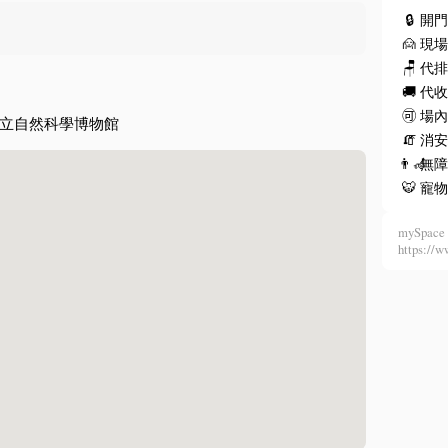
🔒
開
🙍
現
🪑
代
🚚
代
🉑
場
立自然科學博物館
🧯
消安
👨‍🦽
無
🐯
寵
mySpace 
https: