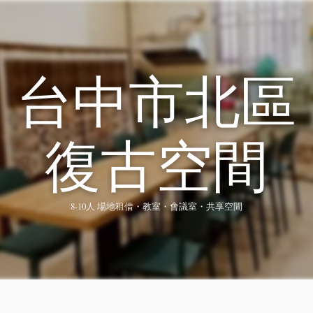
台中市北區
復古空間
8-10人 場地租借・教室・會議室・共享空間